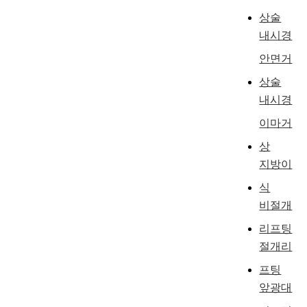
상술
내시경
안면거
상술
내시경
이마거
상
지방이
식
비절개
리프팅
절개리
프팅
앞광대