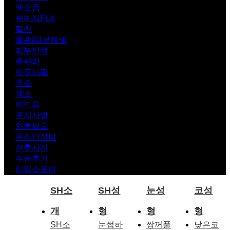
엑소좀
써마지FLX
필러
물광/피부재생
피부탄력
울쎄라
아쿠아필
홍조
색소
여드름
공지사항
언론보도
온라인상담
전후사진
수술후기
리얼스토리
SH소
SH성
눈성
코성
개
형
형
형
SH소
눈썹하
쌍꺼풀
낮은코