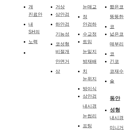
개
거상
눈매교
짧은코
진료안
상안검
정
뚱뚱한
내
하안검
안검하
코
SH의
기능성
수교정
넓은코
노력
트임
코성형
매부리
비절개
눈밑지
코
안면거
방재배
긴코
상
치
코재수
눈위지
술
방이식
상안검
동안
내시경
성형
눈썹리
내시경
프팅
미니거