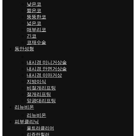
낮은코
짧은코
뚱뚱한코
넓은코
매부리코
긴코
코재수술
동안성형
내시경 미니거상술
내시경 안면거상술
내시경 이마거상
지방이식
비절개리프팅
절개리프팅
앞광대리프팅
리뉴비온
리뉴비온
피부클리닉
울트라클리어
리쥬란힐러