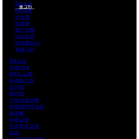
SH소개
로그인
SH성형
눈성형
코성형
동안성형
리뉴비온
피부클리닉
커뮤니티
SH소개
진료안내
SH의 노력
눈썹하거상
상안검
하안검
기능성코성형
비절개안면거상
쌍꺼풀
눈매교정
안검하수교정
트임