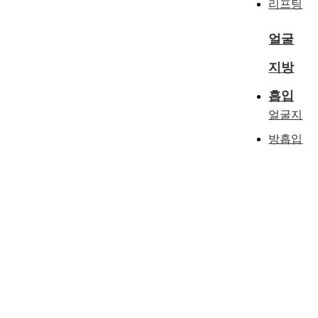
리프팅
얼굴
지방
흡입
얼굴지
방흡입