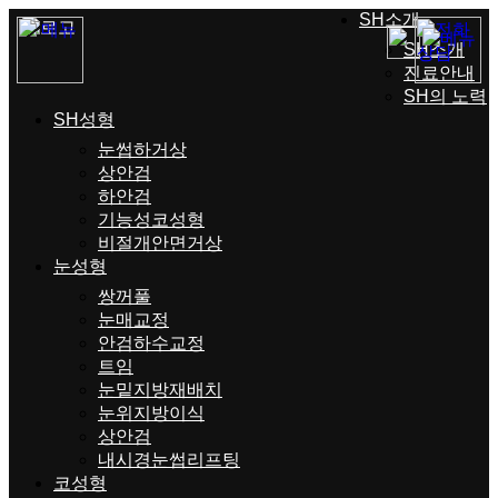
SH소개
SH소개
진료안내
SH의 노력
SH성형
눈썹하거상
상안검
하안검
기능성코성형
비절개안면거상
눈성형
쌍꺼풀
눈매교정
안검하수교정
트임
눈밑지방재배치
눈위지방이식
상안검
내시경눈썹리프팅
코성형