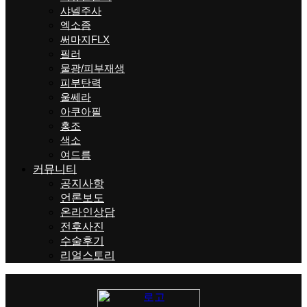
샤넬주사
엑소좀
써마지FLX
필러
물광/피부재생
피부탄력
울쎄라
아쿠아필
홍조
색소
여드름
커뮤니티
공지사항
언론보도
온라인상담
전후사진
수술후기
리얼스토리