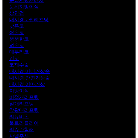
눈밑지방재배치
눈위지방이식
상안검
내시경눈썹리프팅
낮은코
짧은코
뚱뚱한코
넓은코
매부리코
긴코
코재수술
내시경 미니거상술
내시경 안면거상술
내시경 이마거상
지방이식
비절개리프팅
절개리프팅
앞광대리프팅
리뉴비온
울트라클리어
리쥬란힐러
샤넬주사