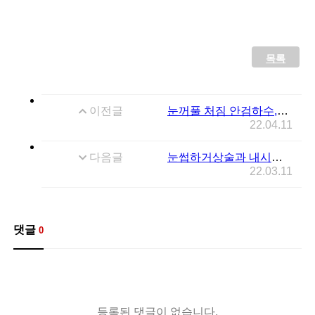
목록
이전글
눈꺼풀 처짐 안검하수, 눈 모양에도 영향…교정 필요한 이유
22.04.11
다음글
눈썹하거상술과 내시경 이마거상술 이해와 주의사항
22.03.11
댓글
0
등록된 댓글이 없습니다.